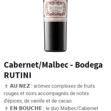
Cabernet/Malbec - Bodega
RUTINI
🍷 𝗔𝗨 𝗡𝗘𝗭 : arômes complexes de fruits
rouges et noirs accompagnés de notes
d’épices, de vanille et de cacao.
🍷 𝗘𝗡 𝗕𝗢𝗨𝗖𝗛𝗘 : le duo Malbec/Cabernet