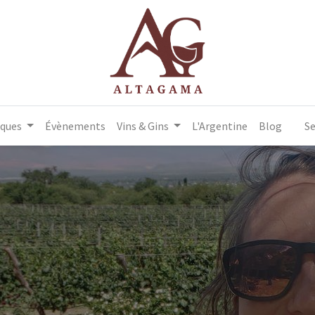
iques
Évènements
Vins & Gins
L'Argentine
Blog
Se