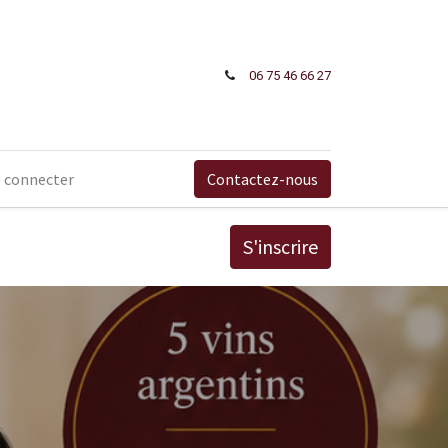
06 75 46 66​ 27
 connecter
Contactez-nous
S'inscrire