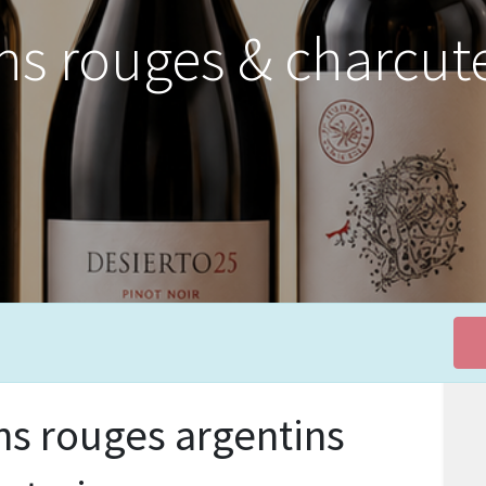
ns rouges & charcute
ns rouges argentins