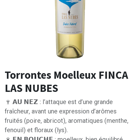
Torrontes Moelleux FINCA
LAS NUBES
🍷 𝗔𝗨 𝗡𝗘𝗭 : l’attaque est d’une grande
fraîcheur, avant une expression d’arômes
fruités (poire, abricot), aromatiques (menthe,
fenouil) et floraux (lys).
🍷 𝗘𝗡 𝗕𝗢𝗨𝗖𝗛𝗘 : moelleux, bien équilibré,