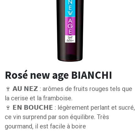
Rosé new age BIANCHI
🍷 𝗔𝗨 𝗡𝗘𝗭 : arômes de fruits rouges tels que
la cerise et la framboise.
🍷 𝗘𝗡 𝗕𝗢𝗨𝗖𝗛𝗘 : légèrement perlant et sucré,
ce vin surprend par son équilibre. Très
gourmand, il est facile à boire