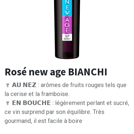
Rosé new age BIANCHI
🍷 𝗔𝗨 𝗡𝗘𝗭 : arômes de fruits rouges tels que
la cerise et la framboise.
🍷 𝗘𝗡 𝗕𝗢𝗨𝗖𝗛𝗘 : légèrement perlant et sucré,
ce vin surprend par son équilibre. Très
gourmand, il est facile à boire