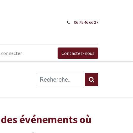
06 75 46 66​ 27
 connecter
Contactez-nous
et des événements où