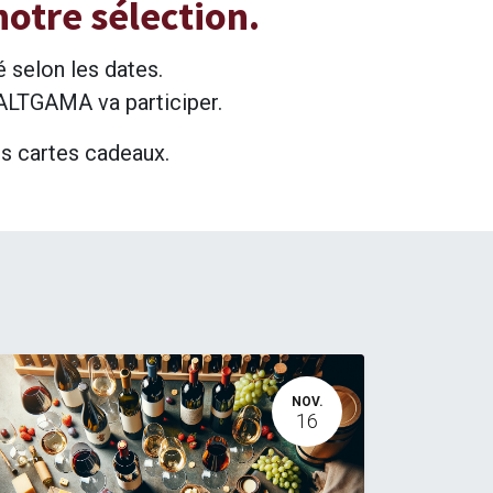
otre sélection.
é selon les dates.
 ALTGAMA va participer.
os cartes cadeaux.
NOV.
16