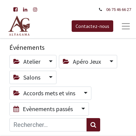
06 75 46 66​ 27
Contactez-nous
Événements
Atelier
Apéro Jeux
Salons
Accords mets et vins
Evènements passés