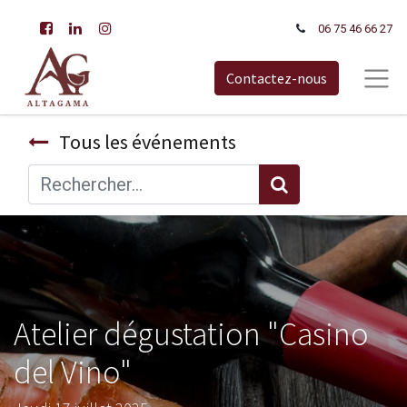
06 75 46 66​ 27
Contactez-nous
Tous les événements
Atelier dégustation "Casino
del Vino"