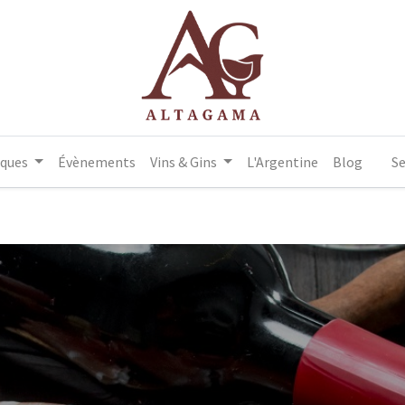
iques
Évènements
Vins & Gins
L'Argentine
Blog
Se