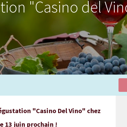
ation "Casino del Vin
Dégustation "Casino Del Vino" chez
 13 juin prochain !