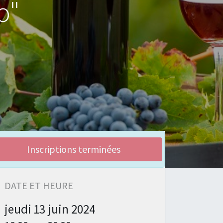
o"
Inscriptions terminées
DATE ET HEURE
jeudi
13 juin 2024