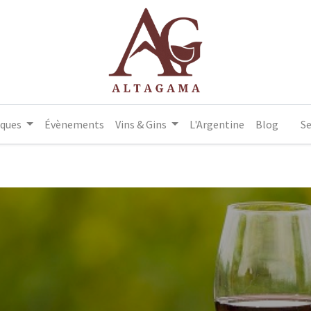
iques
Évènements
Vins & Gins
L'Argentine
Blog
Se