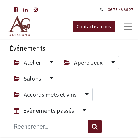
06 75 46 66​ 27
Contactez-nous
Événements
Atelier
Apéro Jeux
Salons
Accords mets et vins
Evènements passés